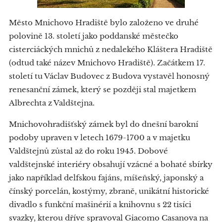
Město Mnichovo Hradiště bylo založeno ve druhé
polovině 13. století jako poddanské městečko
cisterciáckých mnichů z nedalekého Kláštera Hradiště
(odtud také název Mnichovo Hradiště). Začátkem 17.
století tu Václav Budovec z Budova vystavěl honosný
renesanční zámek, který se později stal majetkem
Albrechta z Valdštejna.
Mnichovohradišťský zámek byl do dnešní barokní
podoby upraven v letech 1679-1700 a v majetku
Valdštejnů zůstal až do roku 1945. Dobové
valdštejnské interiéry obsahují vzácné a bohaté sbírky
jako například delfskou fajáns, míšeňský, japonský a
čínský porcelán, kostýmy, zbraně, unikátní historické
divadlo s funkční mašinérií a knihovnu s 22 tisíci
svazky, kterou dříve spravoval Giacomo Casanova na