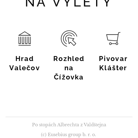
NA VÝLETY
Hrad
Rozhled
Pivovar
Valečov
na
Klášter
Čížovka
Po stopách Albrechta z Valdštejna
(c) Eusebius group b. r. o.