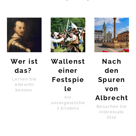
Wer ist
Wallenst
Nach
das?
einer
den
Festspie
Spuren
Lernen Sie
Albrecht
le
von
kennen.
Albrecht
Ein
unvergessliche
Besuchen Sie
s Erlebnis
interessate
Orte