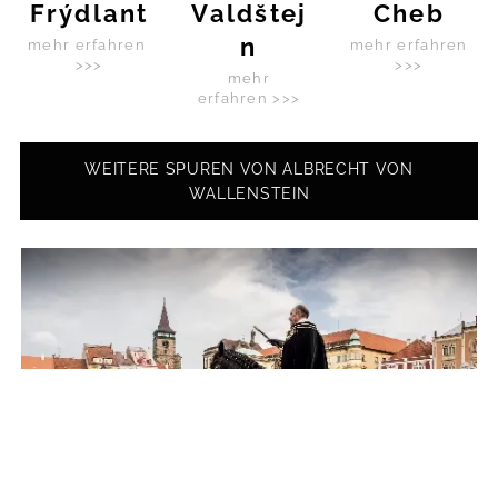
Frýdlant
Valdštej
Cheb
n
mehr erfahren
mehr erfahren
>>>
>>>
mehr
erfahren >>>
WEITERE SPUREN VON ALBRECHT VON
WALLENSTEIN