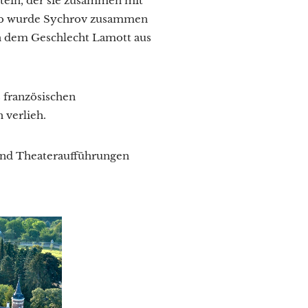
stein, der sie zusammen mit
heb wurde Sychrov zusammen
n dem Geschlecht Lamott aus
s französischen
 verlieh.
 und Theateraufführungen