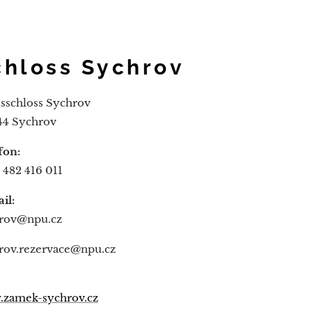
chloss Sychrov
tsschloss Sychrov
44 Sychrov
fon:
 482 416 011
il:
rov@npu.cz
rov.rezervace@npu.cz
zamek-sychrov.cz