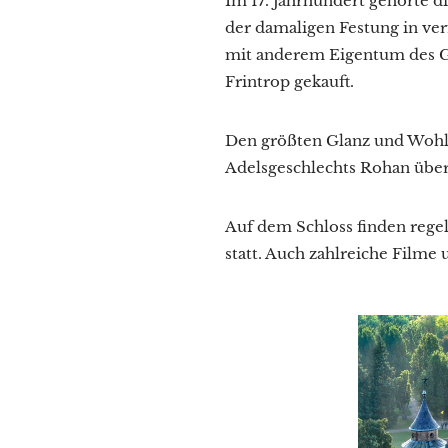
Im 17. Jahrhundert gehörte d
der damaligen Festung in v
mit anderem Eigentum des G
Frintrop gekauft.
Den größten Glanz und Wohlst
Adelsgeschlechts Rohan überg
Auf dem Schloss finden rege
statt. Auch zahlreiche Film