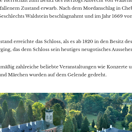
ie Herrschaft zum Besitz des Herzogs Albrecht von Wallen
erfallenem Zustand erwarb. Nach dem Mordanschlag in C
eschlechts Waldstein beschlagnahmt und im Jahr 1669 vo
and erreichte das Schloss, als es ab 1820 in den Besitz de
ing, das dem Schloss sein heutiges neugotisches Aussehen
lmäßig zahlreiche beliebte Veranstaltungen wie Konzerte
e und Märchen wurden auf dem Gelende gedreht.