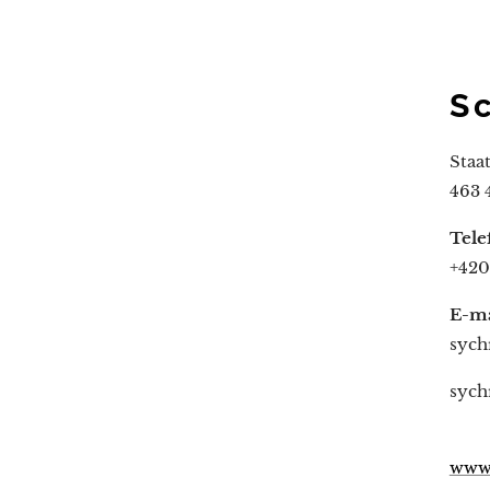
S
Staa
463 
Tele
+420
E-ma
sych
sych
www.