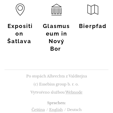
Expositi
Glasmus
Bierpfad
on
eum in
Šatlava
Nový
Bor
Po stopách Albrechta z Valdštejna
(c) Eusebius group b. r. o.
Vytvořeno službou
Webnode
Sprachen
Čeština
English
Deutsch